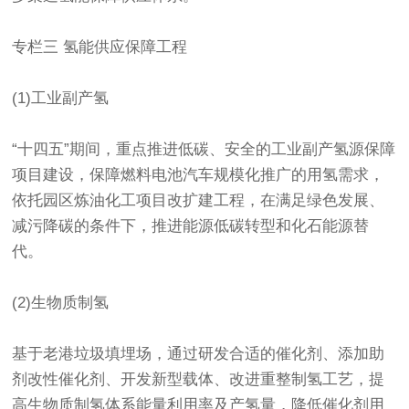
专栏三 氢能供应保障工程
(1)工业副产氢
“十四五”期间，重点推进低碳、安全的工业副产氢源保障
项目建设，保障燃料电池汽车规模化推广的用氢需求，
依托园区炼油化工项目改扩建工程，在满足绿色发展、
减污降碳的条件下，推进能源低碳转型和化石能源替
代。
(2)生物质制氢
基于老港垃圾填埋场，通过研发合适的催化剂、添加助
剂改性催化剂、开发新型载体、改进重整制氢工艺，提
高生物质制氢体系能量利用率及产氢量，降低催化剂用