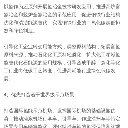
以氢作为还原剂开展氢冶金技术研发应用，推进高炉富
氢冶金和竖炉全氢冶金的示范应用，促进钢铁行业结构
优化和清洁能源替代，实现钢铁行业的二氧化碳超低排
放和绿色制造。
引导化工企业转变用能方式，调整原料结构，拓展富氢
原料来源，推动石化化工原料轻质化，扩大化工领域氢
能替代化石能源的应用规模，引导合成甲醇、炼化等化
工行业向低碳工艺转变，促进高耗能行业绿色低碳发
展。
4、优先打造若干世界级示范场景
打造国际氢能示范机场。发挥国际机场的基础设施优
势，推动浦东机场行李车、引导车、作业清扫车等特定
场景专用车辆氢能化，强化特种车辆的氢源保障和终端