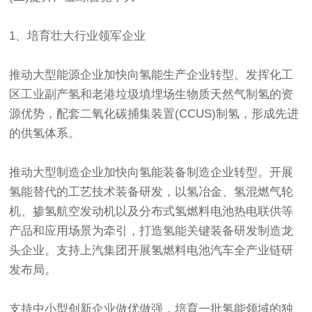
1、培育壮大行业领军企业
推动大型能源企业加快向氢能生产企业转型。发挥化工
区工业副产氢和老港垃圾填埋场生物质天然气制氢的资
源优势，配套二氧化碳捕集装置(CCUS)制氢，形成先进
的供氢体系。
推动大型制造企业加快向氢能装备制造企业转型。开展
氢能替代的工艺技术装备研发，以氢冶金、氢混燃气轮
机、掺氢航空发动机以及分布式氢燃料电池热电联供等
产品和应用场景为牵引，打造氢能关键装备研发制造龙
头企业。支持上汽集团开展氢燃料电池汽车全产业链研
发布局。
支持中小型创新企业做优做强，培育一批氢能领域的独