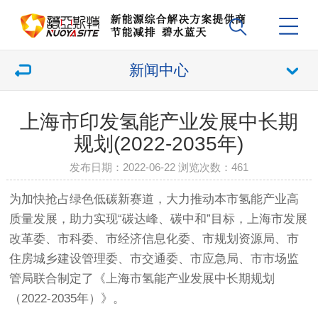
新闻中心
上海市印发氢能产业发展中长期
规划(2022-2035年)
发布日期：2022-06-22 浏览次数：
461
为加快抢占绿色低碳新赛道，大力推动本市氢能产业高
质量发展，助力实现“碳达峰、碳中和”目标，上海市发展
改革委、市科委、市经济信息化委、市规划资源局、市
住房城乡建设管理委、市交通委、市应急局、市市场监
管局联合制定了《上海市氢能产业发展中长期规划
（2022-2035年）》。