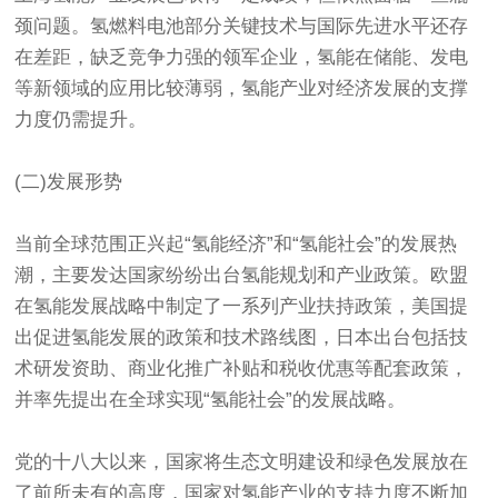
颈问题。氢燃料电池部分关键技术与国际先进水平还存
在差距，缺乏竞争力强的领军企业，氢能在储能、发电
等新领域的应用比较薄弱，氢能产业对经济发展的支撑
力度仍需提升。
(二)发展形势
当前全球范围正兴起“氢能经济”和“氢能社会”的发展热
潮，主要发达国家纷纷出台氢能规划和产业政策。欧盟
在氢能发展战略中制定了一系列产业扶持政策，美国提
出促进氢能发展的政策和技术路线图，日本出台包括技
术研发资助、商业化推广补贴和税收优惠等配套政策，
并率先提出在全球实现“氢能社会”的发展战略。
党的十八大以来，国家将生态文明建设和绿色发展放在
了前所未有的高度，国家对氢能产业的支持力度不断加