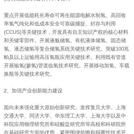
重点开展低能耗长寿命可再生能源电解水制氢、高回收
率氢气纯化和低成本安全可靠碳捕捉、封存与利用
(CCUS)等关键技术，开发具有自主知识产权的核心材料
和关键零部件。开展液氨储氢、有机液体储氢、固态储
氢、液态储氢等复合储氢系统关键技术研究。突破100兆
帕及以上运输用高压氢瓶应用关键技术。利用既有管道
开展输氢(掺氢)管道临氢技术研究。开展移动加氢、车载
换瓶等关键技术研究。
2、加强产业创新能力建设
面向未来强化重大原始创新研究。发挥复旦大学、上海
交通大学、同济大学、华东理工大学、上海大学以及中
科院应用物理研究所和硅酸盐研究所等高校和科研院所
在基础研究方面的优势，紧密围绕前瞻和颠覆性技术开