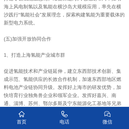
海上风电制氢以及氢能在横沙岛大规模应用，率先在横
沙践行“氢能社会”发展理念，探索构建氢能为重要载体的
新型电力系统。
(五)加强开放协同合作
1、打造上海氢能产业城市群
促进氢能技术和产业链延伸，建立东西部技术创新、集
成示范、氢能供应的长效合作机制，加速东西部地区燃
料电池产业链协同升级。发挥好上海市的研发优势，加
快培育行业独角兽企业和领军企业。发挥好嘉兴、南
通、淄博、苏州、鄂尔多斯及宁东能源化工基地等兄弟
城市的资源优势，扩大氢能产业“朋友圈”，共同打造上海
氢能产业示范城市群。
首页
电话
微信