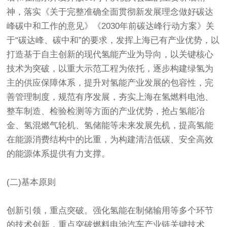
神，落实《关于完整准确全面贯彻新发展理念做好碳达
峰碳中和工作的意见》《2030年前碳达峰行动方案》关
于“碳达峰、碳中和”的要求，发挥上海已有产业优势，以
打造基于自主创新的现代氢能产业为导向，以关键核心
技术为突破，以重大示范工程为依托，逐步构建绿氢为
主的供应保障体系，提升对氢能产业发展的包容性，完
善管理制度，规范有序发展，夯实上海在氢燃料电池、
整车制造、检验检测等方面的产业优势，抢占氢能冶
金、氢混燃气轮机、氢储能等未来发展先机，提高氢能
在能源消费结构中的比重，为构建清洁低碳、安全高效
的能源体系提供有力支撑。
(二)基本原则
创新引领，重点突破。强化氢能在制储输用等多个环节
的技术创新，重点突破燃料电池汽车产业链关键技术、