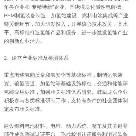
角兽企业和“专精特新”企业。围绕模块化碱性电解槽、
PEM制氢装备制造、加氢站建设、燃料电池集成等产业
链关键环节，加大研发投入，开展核心技术攻关，高水
平、高标准打造氢能产品和服务，进一步激发氢能产业
的创新创业活力。
2、建立产业标准及检测体系
重点围绕氢能质量和氢安全等基础标准，制储运氢装
置、输氢管道、加氢站等基础设施标准，交通和储能等
氢能应用标准，加强相关标准体系研究。鼓励龙头企业
积极参与各类标准研制工作，支持有条件的社会团体制
定发布相关标准。
建设燃料电池材料、电堆、动力系统、整车及其关键零
部件成套测试认证平台，形成检测认证服务和测试装备