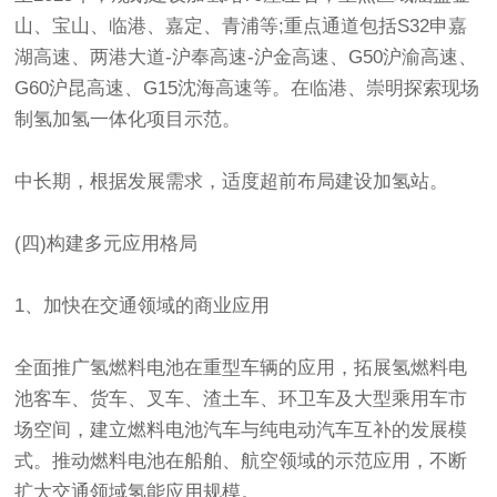
山、宝山、临港、嘉定、青浦等;重点通道包括S32申嘉
湖高速、两港大道-沪奉高速-沪金高速、G50沪渝高速、
G60沪昆高速、G15沈海高速等。在临港、崇明探索现场
制氢加氢一体化项目示范。
中长期，根据发展需求，适度超前布局建设加氢站。
(四)构建多元应用格局
1、加快在交通领域的商业应用
全面推广氢燃料电池在重型车辆的应用，拓展氢燃料电
池客车、货车、叉车、渣土车、环卫车及大型乘用车市
场空间，建立燃料电池汽车与纯电动汽车互补的发展模
式。推动燃料电池在船舶、航空领域的示范应用，不断
扩大交通领域氢能应用规模。