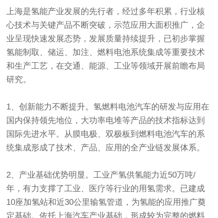
上海是氢能产业发展的先行者，经过多年积累，行业核
心技术与关键产品不断突破，示范应用大面积推广，企
业呈现快速发展态势，发展质量持续提升，已初步掌握
氢能制取、储运、加注、燃料电池系统集成等重要技术
和生产工艺，在交通、能源、工业等领域开展前瞻布局
研究。
1、创新能力不断提升。氢燃料电池汽车的研发与应用在
国内保持领先地位，大功率电堆等产品的技术指标达到
国际先进水平。从膜电极、双极板到燃料电池汽车的系
统集成形成了技术、产品、应用的全产业链发展体系。
2、产业基础优势明显。工业产氢供氢能力近50万吨/
年，有力支撑了工业、医疗等行业的用氢需求。已建成
10座加氢站和近30公里输氢管道，为氢能的应用推广奠
定基础。依托上海汽车产业基础，形成较为完整的燃料