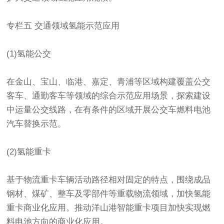
专栏五 交通领域氢能示范应用
(1)氢能公交
在金山、宝山、临港、嘉定、青浦等区域构建覆盖公交
客车、通勤客车等领域的综合示范应用场景，探索建设
中运量公交线路，在有条件的区域开展公交车燃料电池
汽车替换示范。
(2)氢能重卡
基于物流重卡车辆活动路径相对固定的特点，围绕成品
钢材、煤矿、整车及零部件等重载物流领域，加快氢能
重卡商业化应用。推动洋山港智能重卡项目加快实现燃
料电池方向的商业化应用。